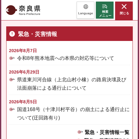
奈良県
検索
Language
閉じる
メニュー
緊急・災害情報
2026年8月7日
令和8年熊本地震への本県の対応等について
2026年6月29日
県道東川河合線（上北山村小橡）の路肩決壊及び
法面崩落による通行止について
2026年8月5日
国道168号（十津川村平谷）の崩土による通行止に
ついて(迂回路有り)
緊急・災害情報一覧