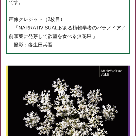
です。
画像クレジット（2枚目）
「NARRATIVISUAL:β‘ある植物学者のパラノイア／
前頭葉に発芽して欲望を食べる無花果’」
撮影：麥生田兵吾