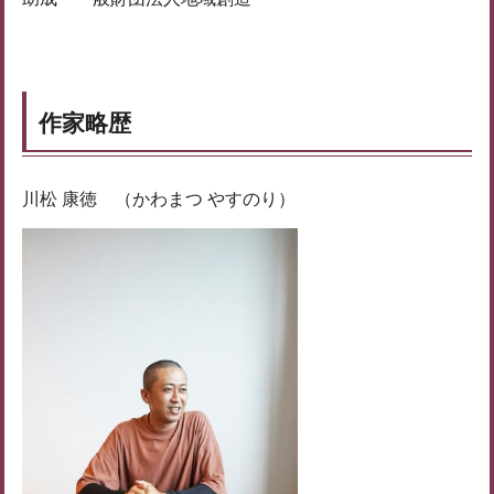
作家略歴
川松 康徳 （かわまつ やすのり）