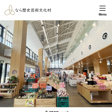
なら歴史芸術文化
村
Menu