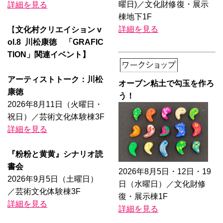
曜日)／文化財修復・展示
詳細を見る
棟地下1F
詳細を見る
【
文化村クリエイション v
ol.8 川松康徳 「GRAFIC
TION」関連イベント】
アーティストトーク：川松
オーブン粘土で勾玉を作ろ
康徳
う！
2026年8月11日（火曜日・
祝日）／芸術文化体験棟3F
詳細を見る
『粉粉と黄黄』シナリオ読
書会
2026年8月5日・12日・19
2026年9月5日（土曜日）
日（水曜日）／文化財修
／芸術文化体験棟3F
復・展示棟1F
詳細を見る
詳細を見る