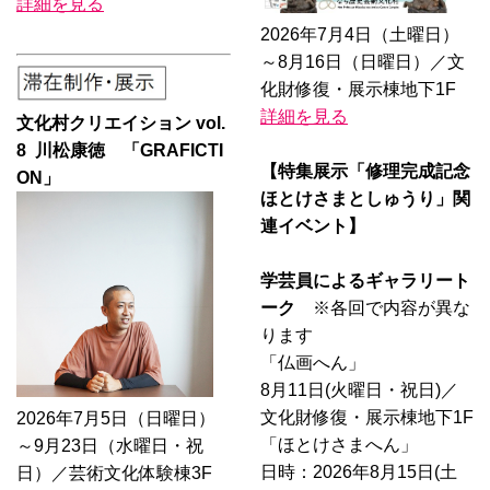
詳細を見る
2026年7月4日（土曜日）
～8月16日（日曜日）／文
化財修復・展示棟地下1F
詳細を見る
文化村クリエイション vol.
8 川松康徳 「GRAFICTI
【特集展示「修理完成記念
ON」
ほとけさまとしゅうり」関
連イベント】
学芸員によるギャラリート
ーク
※各回で内容が異な
ります
「仏画へん」
8月11日(火曜日・祝日)／
文化財修復・展示棟地下1F
2026年7月5日（日曜日）
「ほとけさまへん」
～9月23日（水曜日・祝
日時：2026年8月15日(土
日）／芸術文化体験棟3F