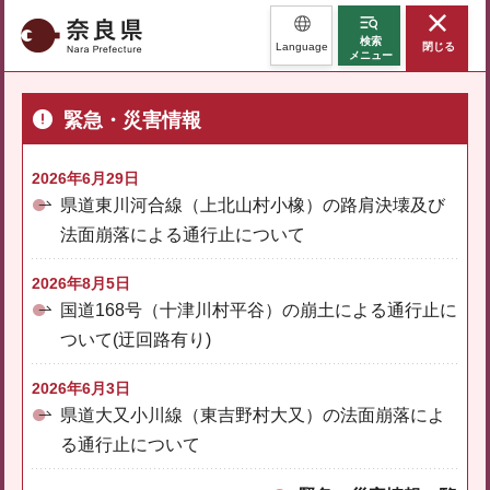
奈良県
検索
Language
閉じる
メニュー
緊急・災害情報
2026年6月29日
県道東川河合線（上北山村小橡）の路肩決壊及び
法面崩落による通行止について
2026年8月5日
国道168号（十津川村平谷）の崩土による通行止に
ついて(迂回路有り)
2026年6月3日
県道大又小川線（東吉野村大又）の法面崩落によ
る通行止について