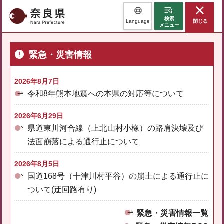
奈良県
検索
Language
閉じる
メニュー
緊急・災害情報
2026年8月7日
令和8年熊本地震への本県の対応等について
2026年6月29日
県道東川河合線（上北山村小橡）の路肩決壊及び
法面崩落による通行止について
2026年8月5日
国道168号（十津川村平谷）の崩土による通行止に
ついて(迂回路有り)
緊急・災害情報一覧