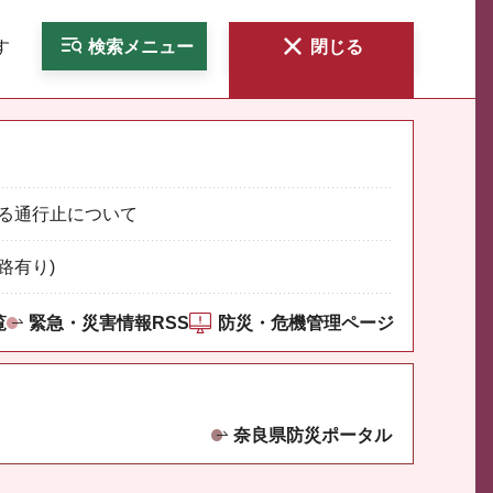
す
検索
メニュー
閉じる
る通行止について
路有り)
覧
緊急・災害情報RSS
防災・危機管理ページ
奈良県防災ポータル