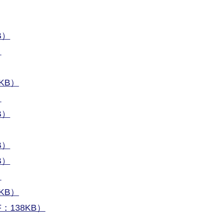
B）
）
KB）
）
B）
B）
B）
）
KB）
138KB）