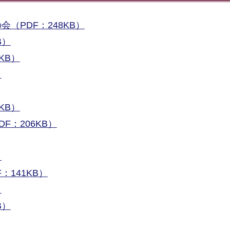
（PDF：248KB）
B）
KB）
）
KB）
：206KB）
）
141KB）
）
B）