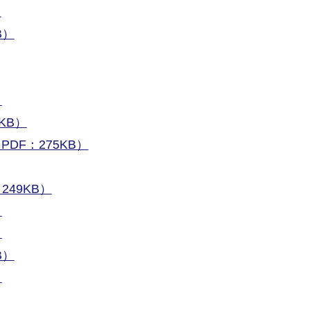
）
B）
）
KB）
DF：275KB）
49KB）
）
）
B）
）