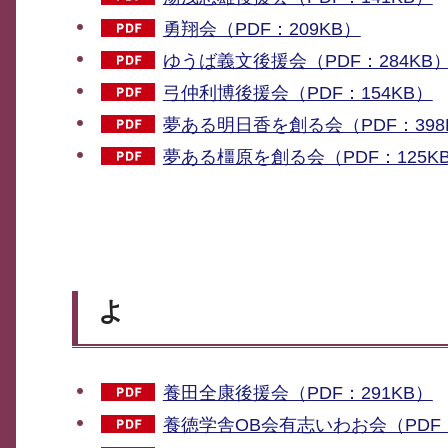
勇翔会（PDF：209KB）
ゆうば義文後援会（PDF：284KB
弓仲利博後援会（PDF：154KB）
夢ある明日香を創る会（PDF：398
夢ある橿原を創る会（PDF：125K
よ
養田全康後援会（PDF：291KB）
養徳学舎OB会有志いわお会（PDF：