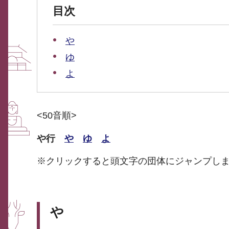
目次
や
ゆ
よ
<50音順>
や行
や
ゆ
よ
※クリックすると頭文字の団体にジャンプし
や