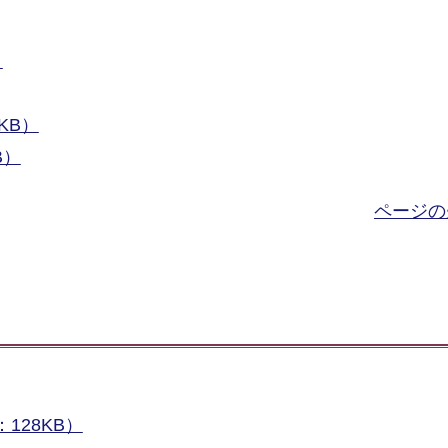
）
KB）
B）
ページの
128KB）