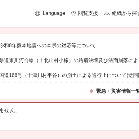
Language
閲覧支援
組織から探
令和8年熊本地震への本県の対応等について
県道東川河合線（上北山村小橡）の路肩決壊及び法面崩落によ
国道168号（十津川村平谷）の崩土による通行止について(迂回
緊急・災害情報一
ません。