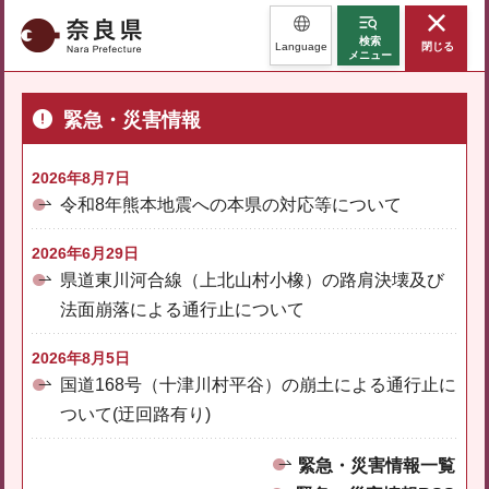
奈良県
検索
Language
閉じる
メニュー
緊急・災害情報
2026年8月7日
令和8年熊本地震への本県の対応等について
2026年6月29日
県道東川河合線（上北山村小橡）の路肩決壊及び
法面崩落による通行止について
2026年8月5日
国道168号（十津川村平谷）の崩土による通行止に
ついて(迂回路有り)
緊急・災害情報一覧