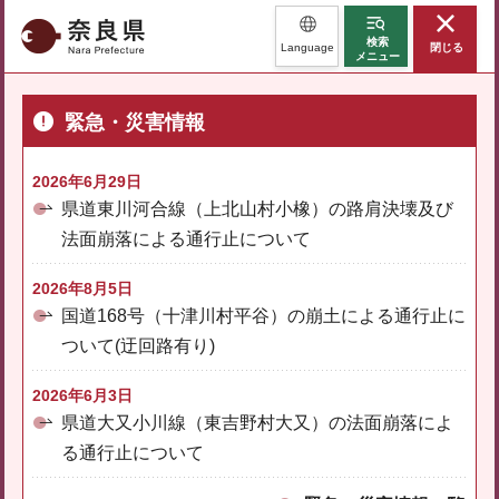
奈良県
検索
Language
閉じる
メニュー
緊急・災害情報
2026年6月29日
県道東川河合線（上北山村小橡）の路肩決壊及び
法面崩落による通行止について
2026年8月5日
国道168号（十津川村平谷）の崩土による通行止に
ついて(迂回路有り)
2026年6月3日
県道大又小川線（東吉野村大又）の法面崩落によ
る通行止について