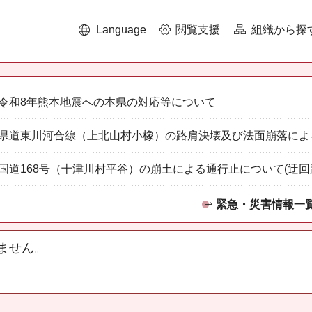
Language
閲覧支援
組織から探
令和8年熊本地震への本県の対応等について
県道東川河合線（上北山村小橡）の路肩決壊及び法面崩落によ
国道168号（十津川村平谷）の崩土による通行止について(迂回
緊急・災害情報一
ません。