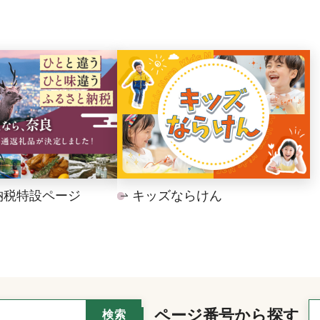
納税特設ページ
キッズならけん
ページ番号から探す