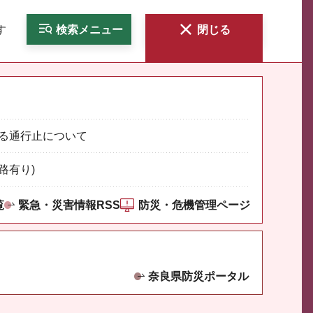
す
検索
メニュー
閉じる
る通行止について
路有り)
覧
緊急・災害情報RSS
防災・危機管理ページ
奈良県防災ポータル