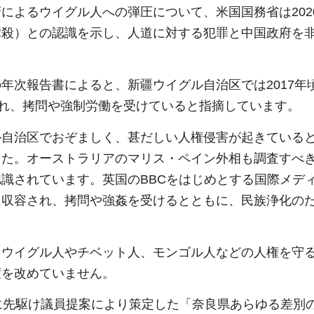
によるウイグル人への弾圧について、米国国務省は202
虐殺）との認識を示し、人道に対する犯罪と中国政府を
年次報告書によると、新疆ウイグル自治区では2017年
され、拷問や強制労働を受けていると指摘しています。
ル自治区でおぞましく、甚だしい人権侵害が起きている
した。オーストラリアのマリス・ペイン外相も調査すべ
識されています。英国のBBCをはじめとする国際メデ
に収容され、拷問や強姦を受けるとともに、民族浄化の
。
、ウイグル人やチベット人、モンゴル人などの人権を守
度を改めていません。
に先駆け議員提案により策定した「奈良県あらゆる差別