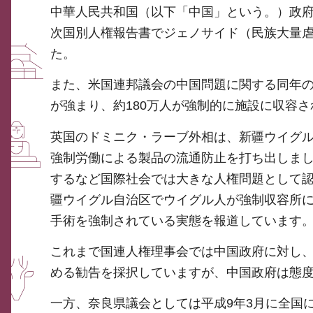
中華人民共和国（以下「中国」という。）政府
次国別人権報告書でジェノサイド（民族大量
た。
また、米国連邦議会の中国問題に関する同年の
が強まり、約180万人が強制的に施設に収容
英国のドミニク・ラーブ外相は、新疆ウイグ
強制労働による製品の流通防止を打ち出しま
するなど国際社会では大きな人権問題として認
疆ウイグル自治区でウイグル人が強制収容所
手術を強制されている実態を報道しています
これまで国連人権理事会では中国政府に対し
める勧告を採択していますが、中国政府は態
一方、奈良県議会としては平成9年3月に全国