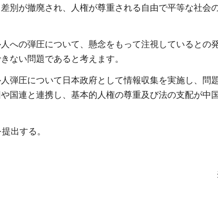
る差別が撤廃され、人権が尊重される自由で平等な社会
ル人への弾圧について、懸念をもって注視しているとの
できない問題であると考えます。
ル人弾圧について日本政府として情報収集を実施し、問
国や国連と連携し、基本的人権の尊重及び法の支配が中
。
を提出する。