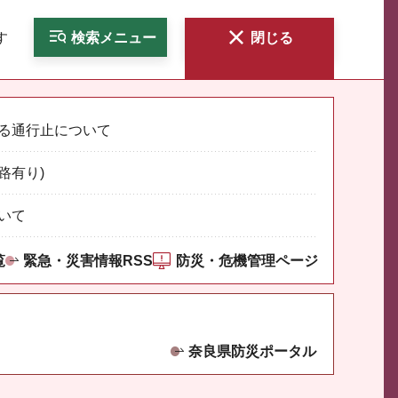
す
検索
メニュー
閉じる
る通行止について
路有り)
いて
覧
緊急・災害情報RSS
防災・危機管理ページ
奈良県防災ポータル