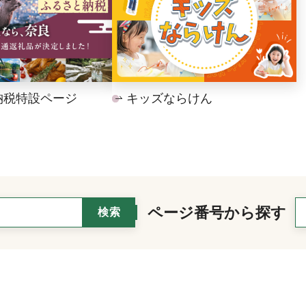
納税特設ページ
キッズならけん
ページ番号から探す