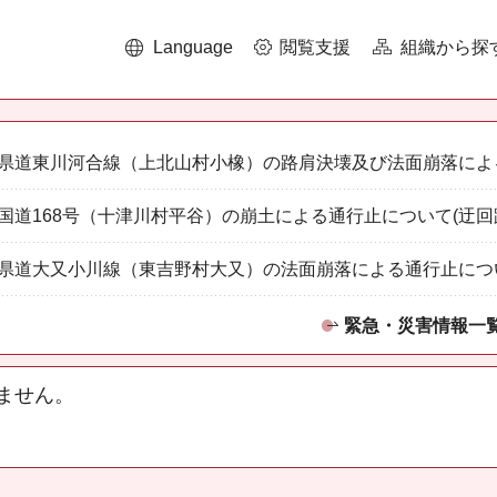
Language
閲覧支援
組織から探
県道東川河合線（上北山村小橡）の路肩決壊及び法面崩落によ
国道168号（十津川村平谷）の崩土による通行止について(迂回
県道大又小川線（東吉野村大又）の法面崩落による通行止につ
緊急・災害情報一
ません。