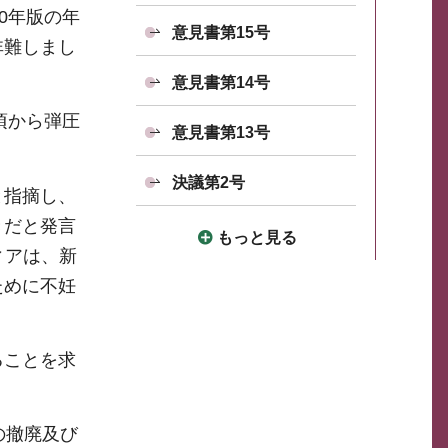
0年版の年
意見書第15号
非難しまし
意見書第14号
頃から弾圧
意見書第13号
決議第2号
と指摘し、
きだと発言
もっと見る
ィアは、新
ために不妊
ることを求
の撤廃及び