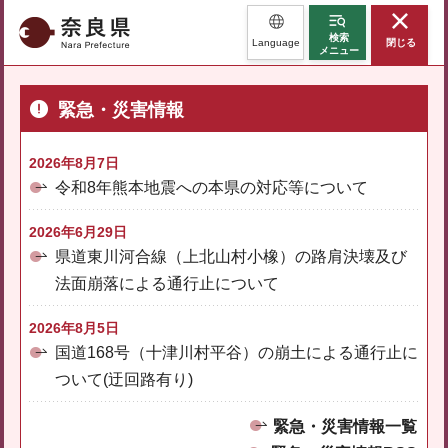
奈良県
検索
Language
閉じる
メニュー
緊急・災害情報
2026年8月7日
令和8年熊本地震への本県の対応等について
2026年6月29日
県道東川河合線（上北山村小橡）の路肩決壊及び
法面崩落による通行止について
2026年8月5日
国道168号（十津川村平谷）の崩土による通行止に
ついて(迂回路有り)
緊急・災害情報一覧