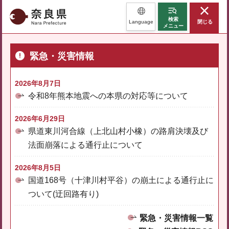
奈良県
検索
Language
閉じる
メニュー
緊急・災害情報
2026年8月7日
令和8年熊本地震への本県の対応等について
2026年6月29日
県道東川河合線（上北山村小橡）の路肩決壊及び
法面崩落による通行止について
2026年8月5日
国道168号（十津川村平谷）の崩土による通行止に
ついて(迂回路有り)
緊急・災害情報一覧