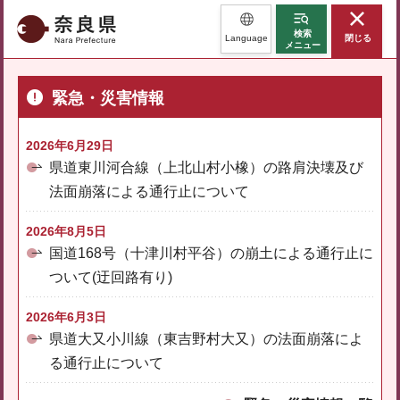
奈良県
検索
Language
閉じる
メニュー
緊急・災害情報
2026年6月29日
県道東川河合線（上北山村小橡）の路肩決壊及び
法面崩落による通行止について
2026年8月5日
国道168号（十津川村平谷）の崩土による通行止に
ついて(迂回路有り)
2026年6月3日
県道大又小川線（東吉野村大又）の法面崩落によ
る通行止について