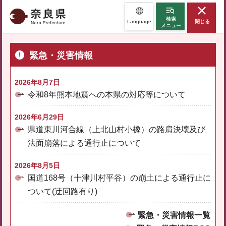
奈良県
検索
Language
閉じる
メニュー
緊急・災害情報
2026年8月7日
令和8年熊本地震への本県の対応等について
2026年6月29日
県道東川河合線（上北山村小橡）の路肩決壊及び
法面崩落による通行止について
2026年8月5日
国道168号（十津川村平谷）の崩土による通行止に
ついて(迂回路有り)
緊急・災害情報一覧