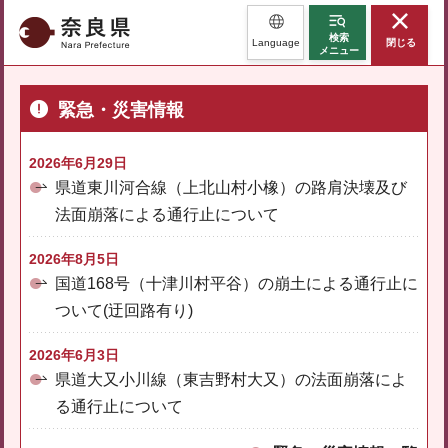
奈良県
検索
Language
閉じる
メニュー
緊急・災害情報
2026年6月29日
県道東川河合線（上北山村小橡）の路肩決壊及び
法面崩落による通行止について
2026年8月5日
国道168号（十津川村平谷）の崩土による通行止に
ついて(迂回路有り)
2026年6月3日
県道大又小川線（東吉野村大又）の法面崩落によ
る通行止について