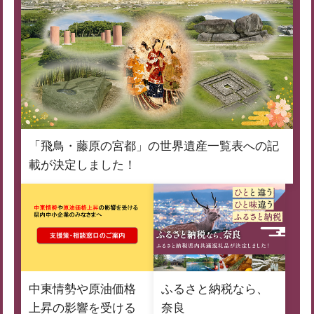
「飛鳥・藤原の宮都」の世界遺産一覧表への記
載が決定しました！
中東情勢や原油価格
ふるさと納税なら、
上昇の影響を受ける
奈良