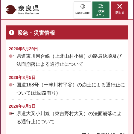
奈良県
検索
Language
閉じる
メニュー
緊急・災害情報
2026年6月29日
県道東川河合線（上北山村小橡）の路肩決壊及び
法面崩落による通行止について
2026年8月5日
国道168号（十津川村平谷）の崩土による通行止に
ついて(迂回路有り)
2026年6月3日
県道大又小川線（東吉野村大又）の法面崩落によ
る通行止について