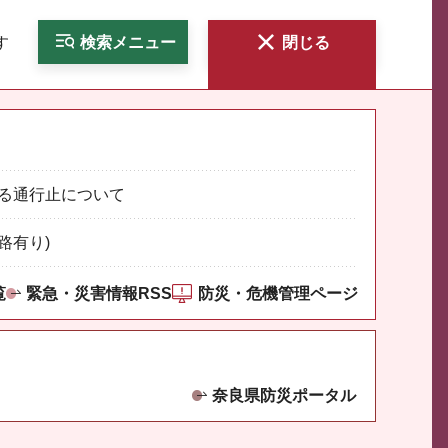
す
検索
メニュー
閉じる
る通行止について
路有り)
覧
緊急・災害情報RSS
防災・危機管理ページ
奈良県防災ポータル