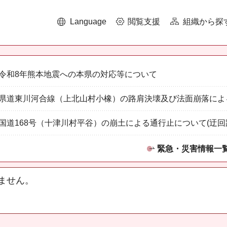
Language
閲覧支援
組織から探
令和8年熊本地震への本県の対応等について
県道東川河合線（上北山村小橡）の路肩決壊及び法面崩落によ
国道168号（十津川村平谷）の崩土による通行止について(迂回
緊急・災害情報一
ません。