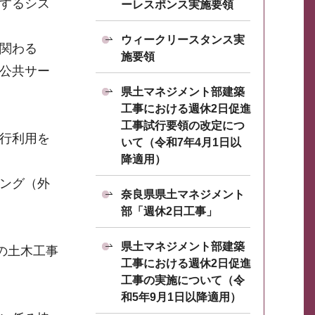
するシス
ーレスポンス実施要領
ウィークリースタンス実
関わる
施要領
公共サー
県土マネジメント部建築
工事における週休2日促進
工事試行要領の改定につ
試行利用を
いて（令和7年4月1日以
降適用）
シング（外
奈良県県土マネジメント
部「週休2日工事」
県土マネジメント部建築
の土木工事
工事における週休2日促進
工事の実施について（令
和5年9月1日以降適用）