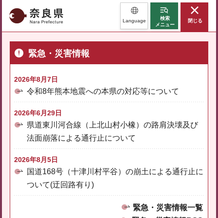
奈良県
検索
Language
閉じる
メニュー
緊急・災害情報
2026年8月7日
令和8年熊本地震への本県の対応等について
2026年6月29日
県道東川河合線（上北山村小橡）の路肩決壊及び
法面崩落による通行止について
2026年8月5日
国道168号（十津川村平谷）の崩土による通行止に
ついて(迂回路有り)
緊急・災害情報一覧