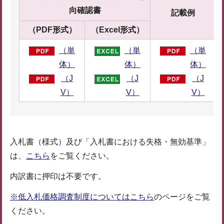
向確認書
記載例
（PDF形式）
（Excel形式）
（単
（単
（単
体）
体）
体）
（J
（J
（J
V）
V）
V）
入札書（様式）及び「入札書における失格・無効基準」
は、
こちら
をご覧ください。
内訳書に押印は不要です。
※低入札価格調査制度についてはこちら
のページをご覧
ください。