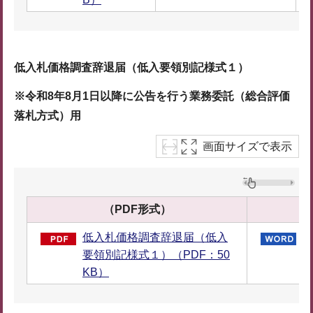
低入札価格調査辞退届（低入要領別記様式１）
※令和8年8月1日以降に公告を行う業務委託（総合評価
落札方式）用
画面サイズで表示
（PDF形式）
低入札価格調査辞退届（低入
要領別記様式１）（PDF：50
領
KB）
B