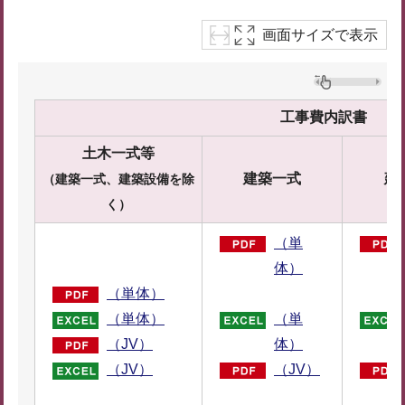
画面サイズで表示
工事費内訳書
土木一式等
建築一式
建
（建築一式、建築設備を除
く）
（単
体）
（単体）
（単体）
（単
（JV）
体）
（JV）
（JV）