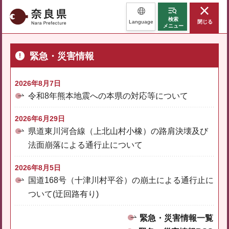
奈良県
検索
Language
閉じる
メニュー
緊急・災害情報
2026年8月7日
令和8年熊本地震への本県の対応等について
2026年6月29日
県道東川河合線（上北山村小橡）の路肩決壊及び
法面崩落による通行止について
2026年8月5日
国道168号（十津川村平谷）の崩土による通行止に
ついて(迂回路有り)
緊急・災害情報一覧