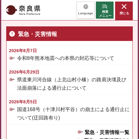
奈良県
検索
Language
閉じる
メニュー
緊急・災害情報
2026年8月7日
令和8年熊本地震への本県の対応等について
2026年6月29日
県道東川河合線（上北山村小橡）の路肩決壊及び
法面崩落による通行止について
2026年8月5日
国道168号（十津川村平谷）の崩土による通行止に
ついて(迂回路有り)
緊急・災害情報一覧