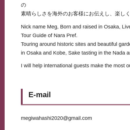
の
素晴らしさを海外のお客様にお伝えし、楽し
Nick name Meg, Born and raised in Osaka, Live i
Tour Guide of Nara Pref.
Touring around historic sites and beautiful gar
in Osaka and Kobe, Sake tasting in the Nada an
I will help international guests make the most o
E-mail
megiwahashi2020@gmail.com