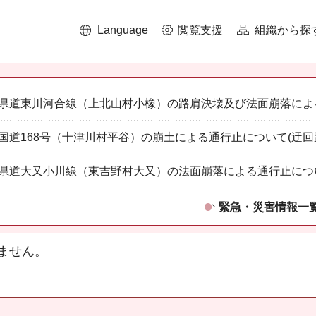
Language
閲覧支援
組織から探
県道東川河合線（上北山村小橡）の路肩決壊及び法面崩落によ
国道168号（十津川村平谷）の崩土による通行止について(迂回
県道大又小川線（東吉野村大又）の法面崩落による通行止につ
緊急・災害情報一
ません。