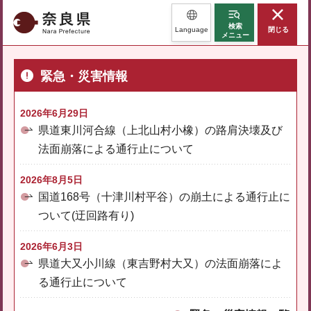
奈良県
検索
Language
閉じる
メニュー
緊急・災害情報
2026年6月29日
県道東川河合線（上北山村小橡）の路肩決壊及び
法面崩落による通行止について
2026年8月5日
国道168号（十津川村平谷）の崩土による通行止に
ついて(迂回路有り)
2026年6月3日
県道大又小川線（東吉野村大又）の法面崩落によ
る通行止について