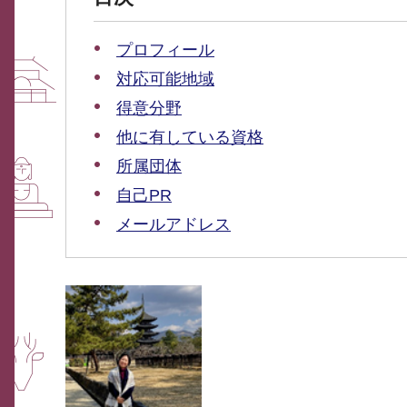
プロフィール
対応可能地域
得意分野
他に有している資格
所属団体
自己PR
メールアドレス