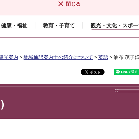
閉じる
健康・福祉
教育・子育て
観光・文化・スポー
観光案内
>
地域通訳案内士の紹介について
>
英語
> 油布 茂子(Sh
)