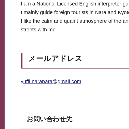
I am a National Licensed English interpreter gu
I mainly guide foreign tourists in Nara and Kyot
I like the calm and quaint atmosphere of the anc
streets with me.
メールアドレス
yuffi.naranara@gmail.com
お問い合わせ先