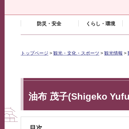
防災・安全
くらし・環境
トップページ
>
観光・文化・スポーツ
>
観光情報
>
油布 茂子(Shigeko Yufu
目次