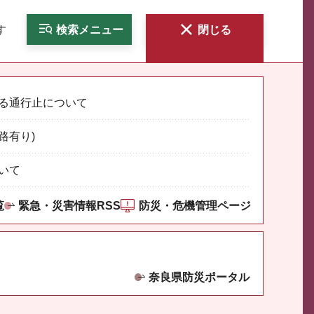
す
検索
メニュー
閉じる
る通行止について
路有り)
いて
覧
緊急・災害情報RSS
防災・危機管理ページ
奈良県防災ポータル