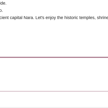
ide.
o.
ient capital Nara. Let's enjoy the historic temples, shri