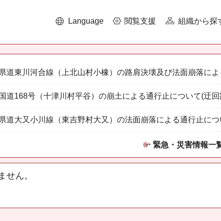
Language
閲覧支援
組織から探
県道東川河合線（上北山村小橡）の路肩決壊及び法面崩落によ
国道168号（十津川村平谷）の崩土による通行止について(迂回
県道大又小川線（東吉野村大又）の法面崩落による通行止につ
緊急・災害情報一
ません。