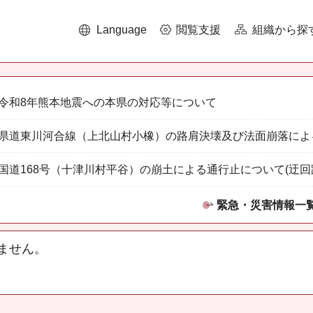
Language
閲覧支援
組織から探
令和8年熊本地震への本県の対応等について
県道東川河合線（上北山村小橡）の路肩決壊及び法面崩落によ
国道168号（十津川村平谷）の崩土による通行止について(迂回
緊急・災害情報一
ません。