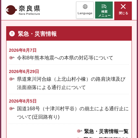
奈良県
検索
Language
閉じる
メニュー
緊急・災害情報
2026年8月7日
令和8年熊本地震への本県の対応等について
2026年6月29日
県道東川河合線（上北山村小橡）の路肩決壊及び
法面崩落による通行止について
2026年8月5日
国道168号（十津川村平谷）の崩土による通行止に
ついて(迂回路有り)
緊急・災害情報一覧