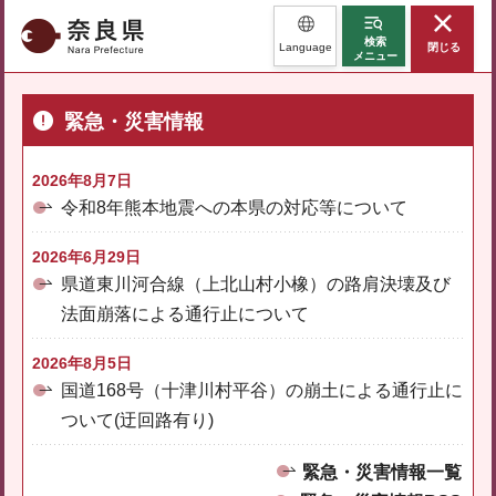
奈良県
検索
Language
閉じる
メニュー
緊急・災害情報
2026年8月7日
令和8年熊本地震への本県の対応等について
2026年6月29日
県道東川河合線（上北山村小橡）の路肩決壊及び
法面崩落による通行止について
2026年8月5日
国道168号（十津川村平谷）の崩土による通行止に
ついて(迂回路有り)
緊急・災害情報一覧