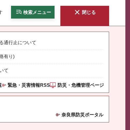
す
検索
メニュー
閉じる
る通行止について
路有り)
いて
覧
緊急・災害情報RSS
防災・危機管理ページ
奈良県防災ポータル