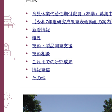
育児休業代替任期付職員（林学）募集
【令和7年度研究成果発表会動画の案内
新着情報
概要
技術・製品開発支援
技術相談
これまでの研究成果
情報発信
その他