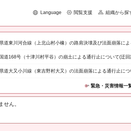
Language
閲覧支援
組織から探
県道東川河合線（上北山村小橡）の路肩決壊及び法面崩落によ
国道168号（十津川村平谷）の崩土による通行止について(迂回
県道大又小川線（東吉野村大又）の法面崩落による通行止につ
緊急・災害情報一
ません。