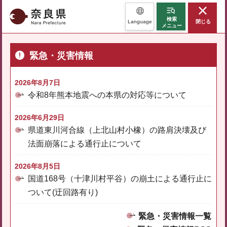
奈良県
検索
Language
閉じる
メニュー
緊急・災害情報
2026年8月7日
令和8年熊本地震への本県の対応等について
2026年6月29日
県道東川河合線（上北山村小橡）の路肩決壊及び
法面崩落による通行止について
2026年8月5日
国道168号（十津川村平谷）の崩土による通行止に
ついて(迂回路有り)
緊急・災害情報一覧