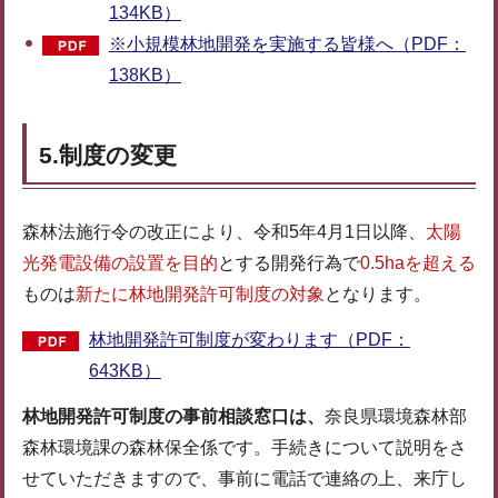
134KB）
※小規模林地開発を実施する皆様へ（PDF：
138KB）
5.制度の変更
森林法施行令の改正により、令和5年4月1日以降、
太陽
光発電設備の設置を目的
とする開発行為で
0.5haを超える
ものは
新たに林地開発許可制度の対象
となります。
林地開発許可制度が変わります（PDF：
643KB）
林地開発許可制度の事前相談窓口は、
奈良県環境森林部
森林環境課の森林保全係です。手続きについて説明をさ
せていただきますので、事前に電話で連絡の上、来庁し