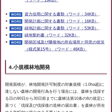
（ワード：19KB）
、
資力信用に関する書類（ワード：34KB）
、
開発計画に関する書類（ワード：16KB）
、
緑地計画に関する書類（ワード：53KB）
、
緑地誓約書（ワード：32KB）
、
開発区域及び隣接地の所在場所と同意の状況
（様式第15号）（ワード：46KB）
4.小規模林地開発
開発面積が、林地開発許可制度の対象規模（1.0ha超)に
達しない森林の開発行為を行う場合には、森林を伐採す
る日の90日から30日前までに森林法第10条の8の規定に
基づく「伐採及び伐採後の造林の届出書」を森林が所在