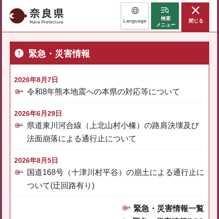
奈良県
検索
Language
閉じる
メニュー
緊急・災害情報
2026年8月7日
令和8年熊本地震への本県の対応等について
2026年6月29日
県道東川河合線（上北山村小橡）の路肩決壊及び
法面崩落による通行止について
2026年8月5日
国道168号（十津川村平谷）の崩土による通行止に
ついて(迂回路有り)
緊急・災害情報一覧