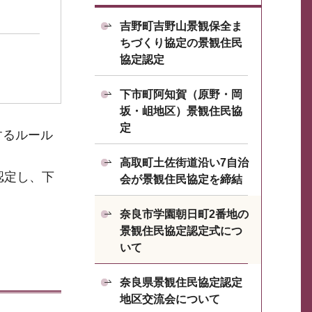
吉野町吉野山景観保全ま
ちづくり協定の景観住民
協定認定
下市町阿知賀（原野・岡
坂・岨地区）景観住民協
定
するルール
高取町土佐街道沿い7自治
認定し、下
会が景観住民協定を締結
奈良市学園朝日町2番地の
景観住民協定認定式につ
いて
奈良県景観住民協定認定
地区交流会について