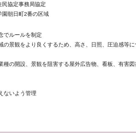
住民協定事務局協定
学園朝日町2番の区域
念でルールを制定
域の景観をより良くするため、高さ、日照、圧迫感等に
業種の開設、景観を阻害する屋外広告物、看板、有害図
えないよう管理