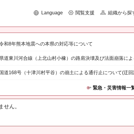
Language
閲覧支援
組織から探
令和8年熊本地震への本県の対応等について
県道東川河合線（上北山村小橡）の路肩決壊及び法面崩落によ
国道168号（十津川村平谷）の崩土による通行止について(迂回
緊急・災害情報一
ません。