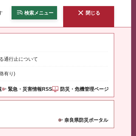
す
検索
メニュー
閉じる
る通行止について
路有り)
覧
緊急・災害情報RSS
防災・危機管理ページ
奈良県防災ポータル