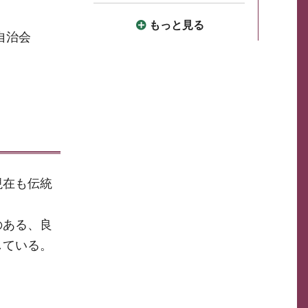
もっと見る
自治会
現在も伝統
のある、良
している。