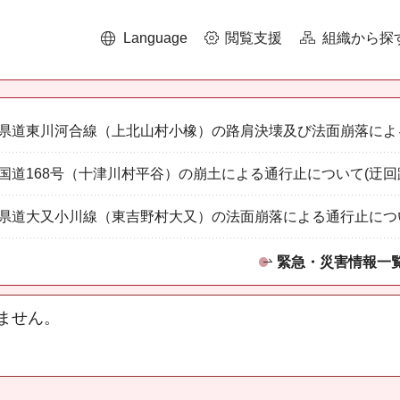
Language
閲覧支援
組織から探
県道東川河合線（上北山村小橡）の路肩決壊及び法面崩落によ
国道168号（十津川村平谷）の崩土による通行止について(迂回
県道大又小川線（東吉野村大又）の法面崩落による通行止につ
緊急・災害情報一
ません。