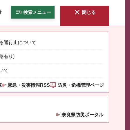
す
検索
メニュー
閉じる
る通行止について
路有り)
いて
覧
緊急・災害情報RSS
防災・危機管理ページ
奈良県防災ポータル