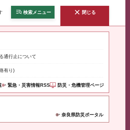
す
検索
メニュー
閉じる
る通行止について
路有り)
覧
緊急・災害情報RSS
防災・危機管理ページ
奈良県防災ポータル