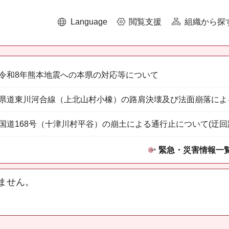
Language
閲覧支援
組織から探
令和8年熊本地震への本県の対応等について
県道東川河合線（上北山村小橡）の路肩決壊及び法面崩落によ
国道168号（十津川村平谷）の崩土による通行止について(迂回
緊急・災害情報一
ません。