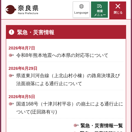
奈良県
検索
Language
閉じる
メニュー
緊急・災害情報
2026年8月7日
令和8年熊本地震への本県の対応等について
2026年6月29日
県道東川河合線（上北山村小橡）の路肩決壊及び
法面崩落による通行止について
2026年8月5日
国道168号（十津川村平谷）の崩土による通行止に
ついて(迂回路有り)
緊急・災害情報一覧