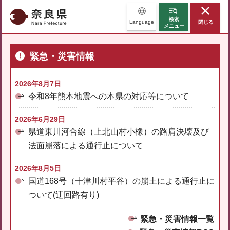
奈良県
検索
Language
閉じる
メニュー
緊急・災害情報
2026年8月7日
令和8年熊本地震への本県の対応等について
2026年6月29日
県道東川河合線（上北山村小橡）の路肩決壊及び
法面崩落による通行止について
2026年8月5日
国道168号（十津川村平谷）の崩土による通行止に
ついて(迂回路有り)
緊急・災害情報一覧