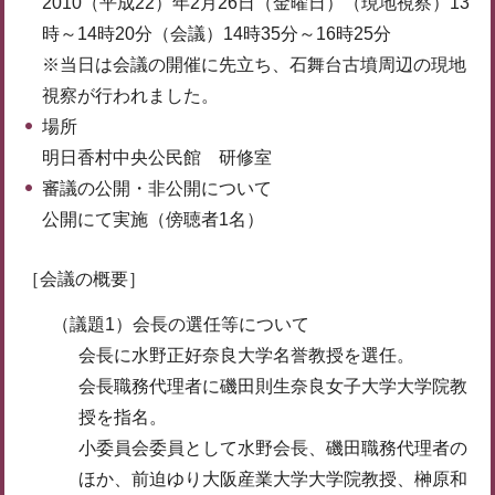
2010（平成22）年2月26日（金曜日）（現地視察）13
時～14時20分（会議）14時35分～16時25分
※当日は会議の開催に先立ち、石舞台古墳周辺の現地
視察が行われました。
場所
明日香村中央公民館 研修室
審議の公開・非公開について
公開にて実施（傍聴者1名）
［会議の概要］
（議題1）会長の選任等について
会長に水野正好奈良大学名誉教授を選任。
会長職務代理者に磯田則生奈良女子大学大学院教
授を指名。
小委員会委員として水野会長、磯田職務代理者の
ほか、前迫ゆり大阪産業大学大学院教授、榊原和