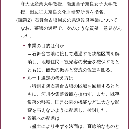
彦大阪産業大学教授、瀬渡章子奈良女子大学教
授、田辺征夫奈良文化財研究所長を指名。
（議題2）石舞台古墳周辺の県道改良事業について
なお、審議の過程で、次のような質疑・意見があ
った。
事業の目的は何か
→石舞台古墳に接して通過する狭隘区間を解
消し、地域住民・観光客の安全を確保すると
ともに、観光の振興と交流の促進を図る。
ルート選定の考え方は
→特別史跡石舞台古墳の区域を回避するとと
もに、河川や集落景観を損ねず、また、既存
集落の移転、国営公園の機能などに大きな影
響を与えないように配慮し、検討した。
景観への配慮は
→盛土により生ずる法面は、直線的なものと