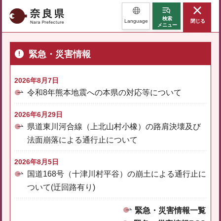
奈良県
検索
Language
閉じる
メニュー
緊急・災害情報
2026年8月7日
令和8年熊本地震への本県の対応等について
2026年6月29日
県道東川河合線（上北山村小橡）の路肩決壊及び
法面崩落による通行止について
2026年8月5日
国道168号（十津川村平谷）の崩土による通行止に
ついて(迂回路有り)
緊急・災害情報一覧