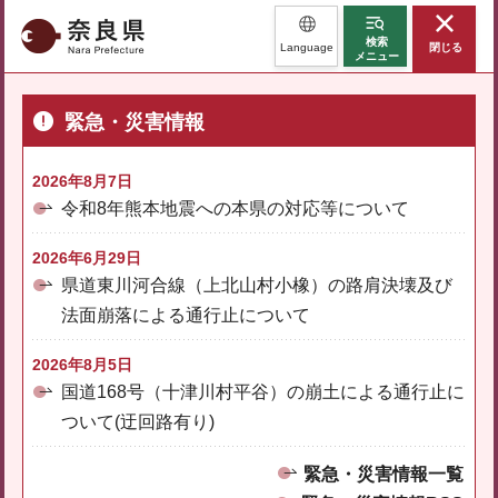
奈良県
検索
Language
閉じる
メニュー
緊急・災害情報
2026年8月7日
令和8年熊本地震への本県の対応等について
2026年6月29日
県道東川河合線（上北山村小橡）の路肩決壊及び
法面崩落による通行止について
2026年8月5日
国道168号（十津川村平谷）の崩土による通行止に
ついて(迂回路有り)
緊急・災害情報一覧