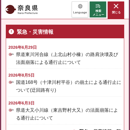
奈良県
検索
Language
閉じる
メニュー
緊急・災害情報
2026年6月29日
県道東川河合線（上北山村小橡）の路肩決壊及び
法面崩落による通行止について
2026年8月5日
国道168号（十津川村平谷）の崩土による通行止に
ついて(迂回路有り)
2026年6月3日
県道大又小川線（東吉野村大又）の法面崩落によ
る通行止について