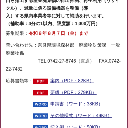
自ら排出する産業廃棄物の排出抑制、再生利用（リサイ
クル）、減量に係る設備機器を整備（導
入）する県内事業者等に対して補助を行います。
（補助率：4分の1以内、限度額：1,000万円）
募集期限：
令和８年８月７日（金）まで
問い合わせ先：奈良県環境森林部 廃棄物対策課 一般
廃棄物係
TEL.0742-27-8746（直通） FAX.0742-
22-7482
応募書類等：
案内（PDF：82KB）
要綱（PDF：279KB）
申請書（ワード：38KB）
その他様式（ワード：49KB）
記入例（ワード：50KB）