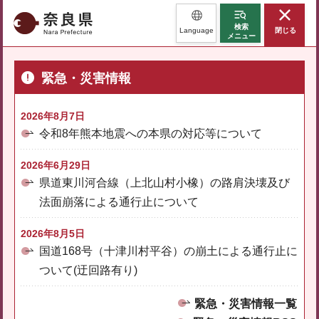
奈良県
検索
Language
閉じる
メニュー
緊急・災害情報
2026年8月7日
令和8年熊本地震への本県の対応等について
2026年6月29日
県道東川河合線（上北山村小橡）の路肩決壊及び
法面崩落による通行止について
2026年8月5日
国道168号（十津川村平谷）の崩土による通行止に
ついて(迂回路有り)
緊急・災害情報一覧