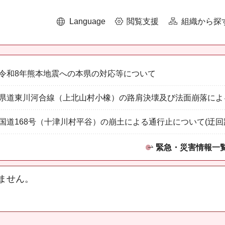
Language
閲覧支援
組織から探
令和8年熊本地震への本県の対応等について
県道東川河合線（上北山村小橡）の路肩決壊及び法面崩落によ
国道168号（十津川村平谷）の崩土による通行止について(迂回
緊急・災害情報一
ません。