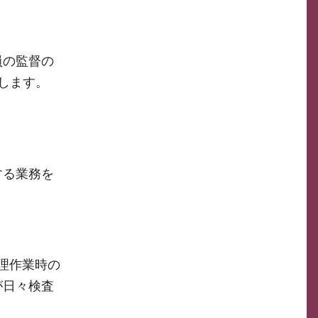
員の監督の
します。
する業務を
理作業時の
が日々検査