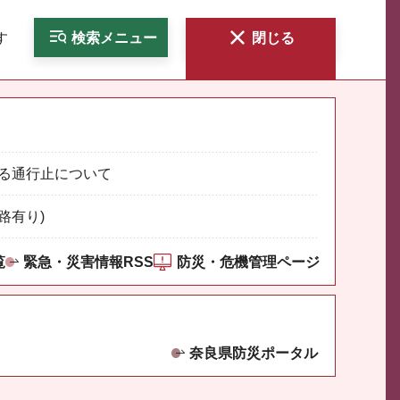
す
検索
メニュー
閉じる
る通行止について
路有り)
覧
緊急・災害情報RSS
防災・危機管理ページ
奈良県防災ポータル