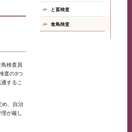
と畜検査
食鳥検査
食鳥検査員
検査の3つ
流通するこ
定め、自治
管理が厳し