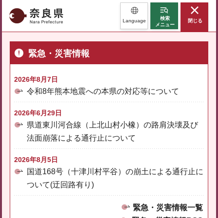
奈良県
検索
Language
閉じる
メニュー
緊急・災害情報
2026年8月7日
令和8年熊本地震への本県の対応等について
2026年6月29日
県道東川河合線（上北山村小橡）の路肩決壊及び
法面崩落による通行止について
2026年8月5日
国道168号（十津川村平谷）の崩土による通行止に
ついて(迂回路有り)
緊急・災害情報一覧