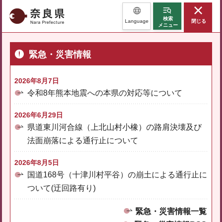
奈良県
検索
Language
閉じる
メニュー
緊急・災害情報
2026年8月7日
令和8年熊本地震への本県の対応等について
2026年6月29日
県道東川河合線（上北山村小橡）の路肩決壊及び
法面崩落による通行止について
2026年8月5日
国道168号（十津川村平谷）の崩土による通行止に
ついて(迂回路有り)
緊急・災害情報一覧