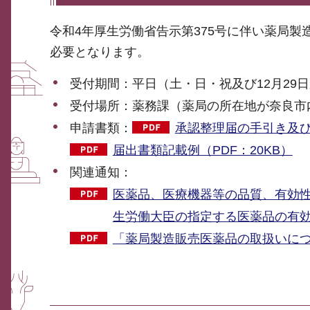
令和4年厚生労働省告示第375号に伴い薬局
必要となります。
受付期間：平日（土・日・祝及び12月29
受付場所：薬務課（薬局の所在地が奈良市
申請書類：
承認整理届の手引き及び届
届出書類記載例（PDF：20KB）
関連通知：
医薬品、医療機器等の品質、有効
生労働大臣の指定する医薬品の有効成
「薬局製造販売医薬品の取扱いについ