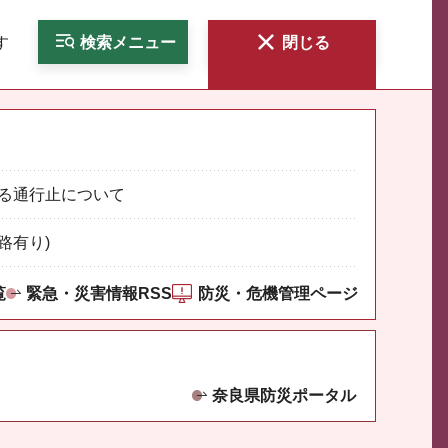
す
検索
メニュー
閉じる
る通行止について
路有り)
覧
緊急・災害情報RSS
防災・危機管理ページ
奈良県防災ポータル