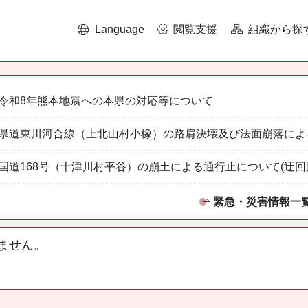
Language
閲覧支援
組織から探
令和8年熊本地震への本県の対応等について
県道東川河合線（上北山村小橡）の路肩決壊及び法面崩落によ
国道168号（十津川村平谷）の崩土による通行止について(迂回
緊急・災害情報一
ません。