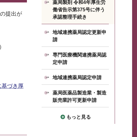
薬局製剤 令和4年厚生労
働省告示第375号に伴う
届の提出が
承認整理手続き
地域連携薬局認定更新申
請
）
専門医療機関連携薬局認
定申請
地域連携薬局認定申請
に基づき厚
薬局医薬品製造業・製造
販売業許可更新申請
もっと見る