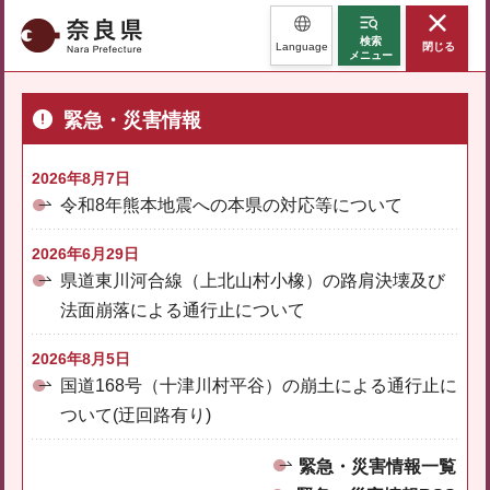
奈良県
検索
Language
閉じる
メニュー
緊急・災害情報
2026年8月7日
令和8年熊本地震への本県の対応等について
2026年6月29日
県道東川河合線（上北山村小橡）の路肩決壊及び
法面崩落による通行止について
2026年8月5日
国道168号（十津川村平谷）の崩土による通行止に
ついて(迂回路有り)
緊急・災害情報一覧