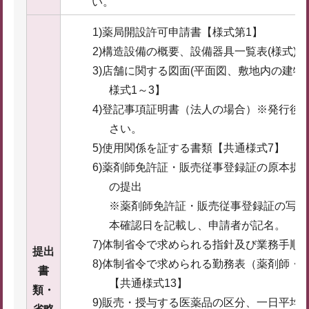
い。
1)薬局開設許可申請書【様式第1】
2)構造設備の概要、設備器具一覧表(様式)
3)店舗に関する図面(平面図、敷地内の建
様式1～3】
4)登記事項証明書（法人の場合）※発行後
さい。
5)使用関係を証する書類【共通様式7】
6)薬剤師免許証・販売従事登録証の原本提示
の提出
※薬剤師免許証・販売従事登録証の写し
本確認日を記載し、申請者が記名。
7)体制省令で求められる指針及び業務手順
提出
8)体制省令で求められる勤務表（薬剤師・
書
【共通様式13】
類・
9)販売・授与する医薬品の区分、一日平均