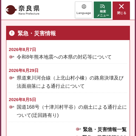
奈良県
検索
Language
閉じる
メニュー
緊急・災害情報
2026年8月7日
令和8年熊本地震への本県の対応等について
2026年6月29日
県道東川河合線（上北山村小橡）の路肩決壊及び
法面崩落による通行止について
2026年8月5日
国道168号（十津川村平谷）の崩土による通行止に
ついて(迂回路有り)
緊急・災害情報一覧