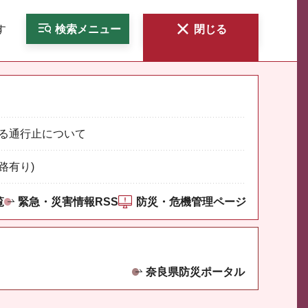
す
検索
メニュー
閉じる
る通行止について
路有り)
覧
緊急・災害情報RSS
防災・危機管理ページ
奈良県防災ポータル