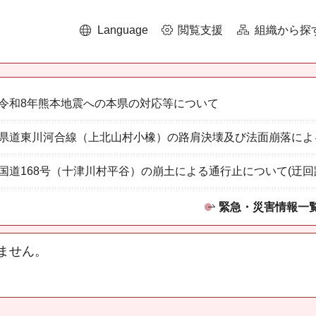
Language
閲覧支援
組織から探
令和8年熊本地震への本県の対応等について
県道東川河合線（上北山村小橡）の路肩決壊及び法面崩落によ
国道168号（十津川村平谷）の崩土による通行止について(迂回
緊急・災害情報一
ません。