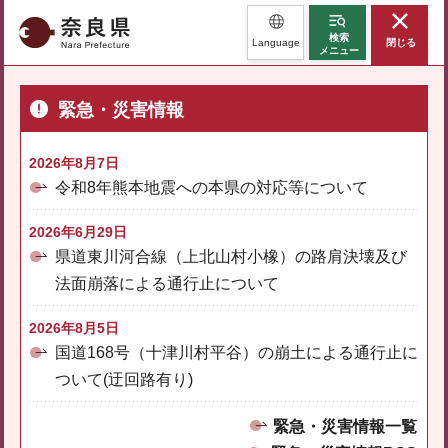
奈良県
検索
Language
閉じる
メニュー
緊急・災害情報
2026年8月7日
令和8年熊本地震への本県の対応等について
2026年6月29日
県道東川河合線（上北山村小橡）の路肩決壊及び
法面崩落による通行止について
2026年8月5日
国道168号（十津川村平谷）の崩土による通行止に
ついて(迂回路有り)
緊急・災害情報一覧