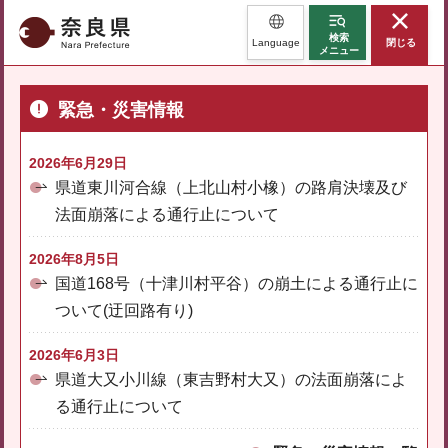
奈良県
検索
Language
閉じる
メニュー
緊急・災害情報
2026年6月29日
県道東川河合線（上北山村小橡）の路肩決壊及び
法面崩落による通行止について
2026年8月5日
国道168号（十津川村平谷）の崩土による通行止に
ついて(迂回路有り)
2026年6月3日
県道大又小川線（東吉野村大又）の法面崩落によ
る通行止について