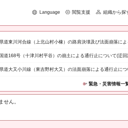
Language
閲覧支援
組織から探
県道東川河合線（上北山村小橡）の路肩決壊及び法面崩落によ
国道168号（十津川村平谷）の崩土による通行止について(迂回
県道大又小川線（東吉野村大又）の法面崩落による通行止につ
緊急・災害情報一
ません。