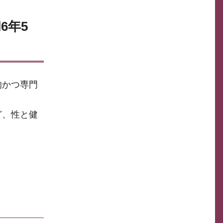
6年5
的かつ専門
。
ど、性と健