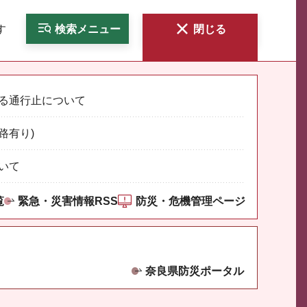
す
検索
メニュー
閉じる
る通行止について
路有り)
いて
覧
緊急・災害情報RSS
防災・危機管理ページ
奈良県防災ポータル