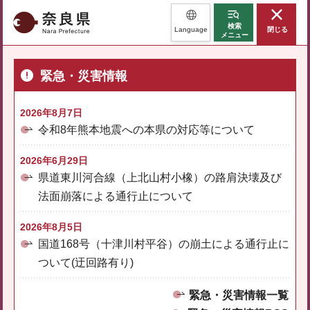
奈良県
検索
Language
閉じる
メニュー
緊急・災害情報
2026年8月7日
令和8年熊本地震への本県の対応等について
2026年6月29日
県道東川河合線（上北山村小橡）の路肩決壊及び
法面崩落による通行止について
2026年8月5日
国道168号（十津川村平谷）の崩土による通行止に
ついて(迂回路有り)
緊急・災害情報一覧