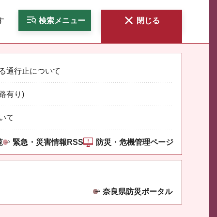
す
検索
メニュー
閉じる
る通行止について
路有り)
いて
覧
緊急・災害情報RSS
防災・危機管理ページ
奈良県防災ポータル