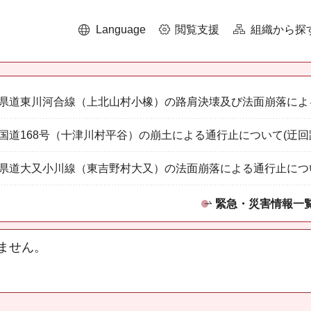
Language
閲覧支援
組織から探
県道東川河合線（上北山村小橡）の路肩決壊及び法面崩落によ
国道168号（十津川村平谷）の崩土による通行止について(迂回
県道大又小川線（東吉野村大又）の法面崩落による通行止につ
緊急・災害情報一
ません。