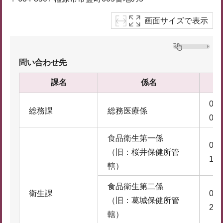
画面サイズで表示
問い合わせ先
課名
係名
074
総務課
総務医療係
0
食品衛生第一係
074
（旧：桜井保健所管
1
轄）
食品衛生第二係
衛生課
074
（旧：葛城保健所管
2
轄）