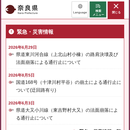
奈良県
検索
Language
閉じる
メニュー
緊急・災害情報
2026年6月29日
県道東川河合線（上北山村小橡）の路肩決壊及び
法面崩落による通行止について
2026年8月5日
国道168号（十津川村平谷）の崩土による通行止に
ついて(迂回路有り)
2026年6月3日
県道大又小川線（東吉野村大又）の法面崩落によ
る通行止について