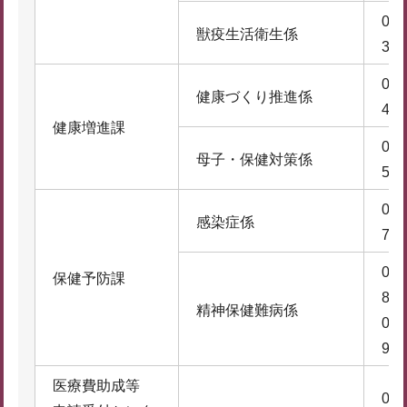
074
獣疫生活衛生係
3
074
健康づくり推進係
4
健康増進課
074
母子・保健対策係
5
074
感染症係
7
074
保健予防課
8
精神保健難病係
074
9
医療費助成等
074