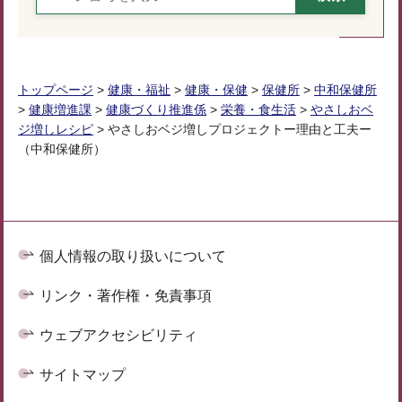
トップページ
>
健康・福祉
>
健康・保健
>
保健所
>
中和保健所
>
健康増進課
>
健康づくり推進係
>
栄養・食生活
>
やさしおベ
ジ増しレシピ
> やさしおベジ増しプロジェクトー理由と工夫ー
（中和保健所）
個人情報の取り扱いについて
リンク・著作権・免責事項
ウェブアクセシビリティ
サイトマップ