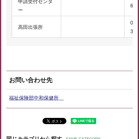
申請受付センタ
6
ー
074
高田出張所
3
お問い合わせ先
福祉保険部中和保健所
同じカテゴリから探す